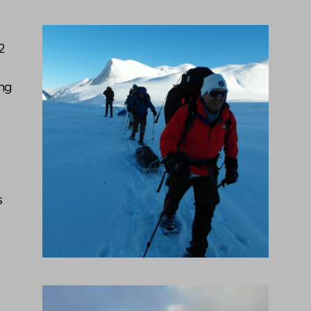
2
ing
s