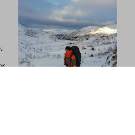
ls
is