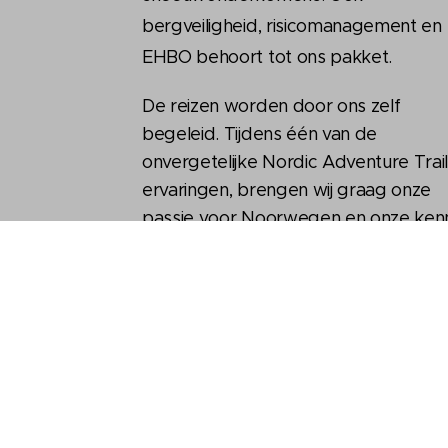
bergveiligheid, risicomanagement en
EHBO behoort tot ons pakket.
De reizen worden door ons zelf
begeleid. Tijdens één van de
onvergetelijke Nordic Adventure Trai
ervaringen, brengen wij graag onze
passie voor Noorwegen en onze kenn
en vaardigheden op jou over
.
Wij hopen je snel een keer mee te
kunnen nemen op een van onze
tochten!