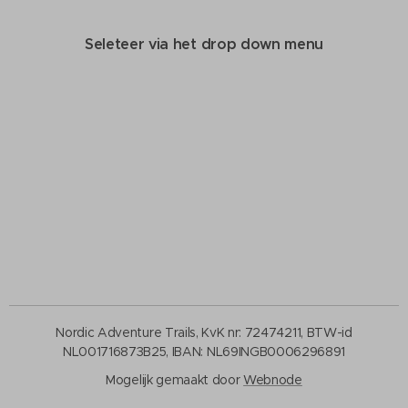
Seleteer via het drop down menu
Nordic Adventure Trails, KvK nr: 72474211, BTW-id
NL001716873B25, IBAN: NL69INGB0006296891
Mogelijk gemaakt door
Webnode