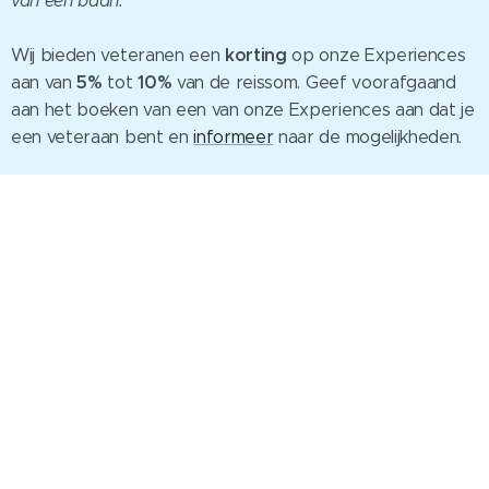
van een baan.
korting
Wij bieden veteranen een
op onze Experiences
5%
10%
aan van
tot
van de reissom. Geef voorafgaand
aan het boeken van een van onze Experiences aan dat je
een veteraan bent en
informeer
naar de mogelijkheden.
Nordic Adventure Trails, KvK nr: 72474211, BTW-id
NL001716873B25, IBAN: NL69INGB0006296891
Mogelijk gemaakt door
Webnode