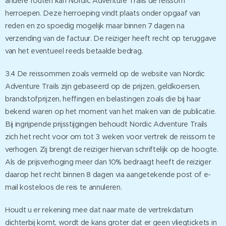
andere fouten kan Nordic Adventure Trails de reissom
herroepen. Deze herroeping vindt plaats onder opgaaf van
reden en zo spoedig mogelijk maar binnen 7 dagen na
verzending van de factuur. De reiziger heeft recht op teruggave
van het eventueel reeds betaalde bedrag.
3.4 De reissommen zoals vermeld op de website van Nordic
Adventure Trails zijn gebaseerd op de prijzen, geldkoersen,
brandstofprijzen, heffingen en belastingen zoals die bij haar
bekend waren op het moment van het maken van de publicatie.
Bij ingrijpende prijsstijgingen behoudt Nordic Adventure Trails
zich het recht voor om tot 3 weken voor vertrek de reissom te
verhogen. Zij brengt de reiziger hiervan schriftelijk op de hoogte.
Als de prijsverhoging meer dan 10% bedraagt heeft de reiziger
daarop het recht binnen 8 dagen via aangetekende post of e-
mail kosteloos de reis te annuleren.
Houdt u er rekening mee dat naar mate de vertrekdatum
dichterbij komt, wordt de kans groter dat er geen vliegtickets in